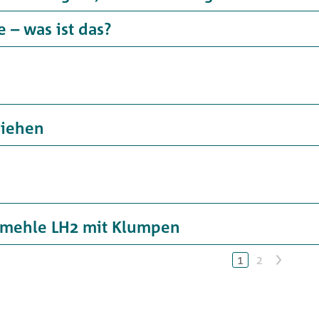
e – was ist das?
ziehen
lmehle LH2 mit Klumpen
1
2
>