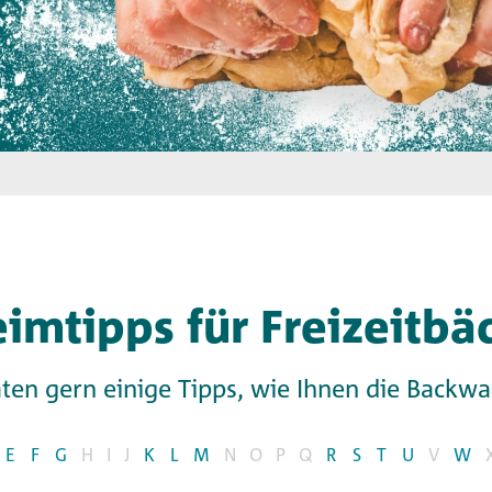
imtipps für Freizeitbä
ten gern einige Tipps, wie Ihnen die Backw
E
F
G
H
I
J
K
L
M
N
O
P
Q
R
S
T
U
V
W