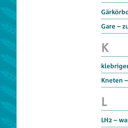
Gärkörb
Gare – z
klebrige
Kneten –
LH2 – was