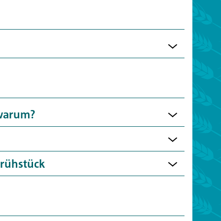
 warum?
Brühstück