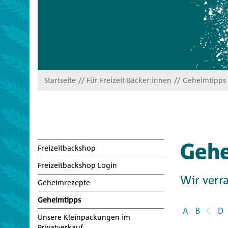
Startseite
Für Freizeit-Bäcker:innen
Geheimtipps
Gehe
Freizeitbackshop
Freizeitbackshop Login
Wir verra
Geheimrezepte
Geheimtipps
A
B
C
D
Unsere Kleinpackungen im
Privatverkauf