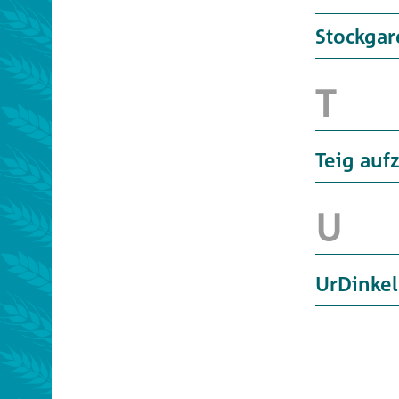
Stockgar
Teig auf
UrDinke