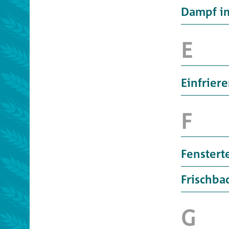
Dampf i
Einfrier
Fenstert
Frischba