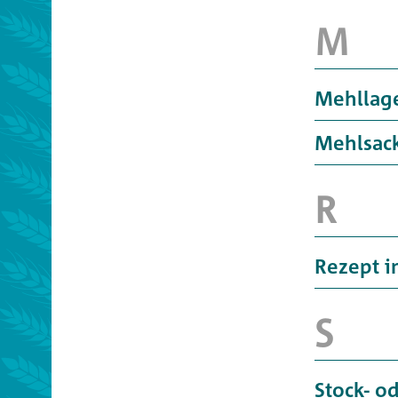
Mehllag
Mehlsack
Rezept i
Stock- od