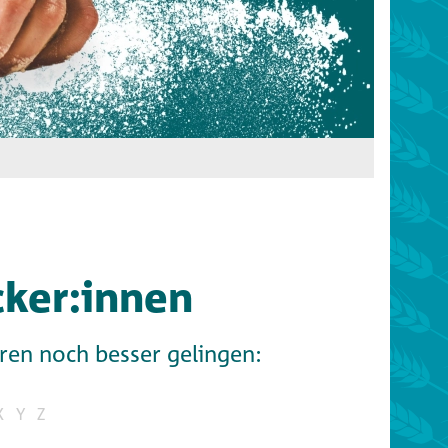
cker:innen
aren noch besser gelingen:
X
Y
Z