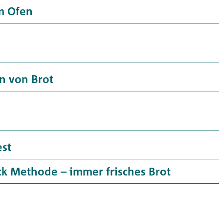
m Ofen
en von Brot
est
ck Methode – immer frisches Brot