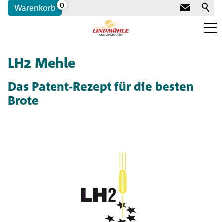
0
Warenkorb
Portrait
LH2 Mehle
Für Bäcker:innen
Das Patent-Rezept für die besten
Brote
Sortiment für Bäckereien
Label und Qualitäten
Suisse Garantie
IP-Suisse
Bio Suisse Knospe
Demeter