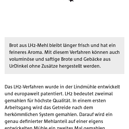
UrDinkel
LH2 Mehle
Zertifizierungen
Für Freizeit-Bäcker:innen
Brot aus LH2-Mehl bleibt länger frisch und hat ein
Kontakt
feineres Aroma. Mit diesem Verfahren können auch
voluminöse und saftige Brote und Gebäcke aus
UrDinkel ohne Zusätze hergestellt werden.
AGB
Impressum
Das LH2-Verfahren wurde in der Lindmühle entwickelt
und europaweit patentiert. LH2 bedeutet zweimal
gemahlen für höchste Qualität. In einem ersten
Datenschutz
Arbeitsgang wird das Getreide nach dem
herkömmlichen System gemahlen. Darauf wird ein
genau definierter Mehlanteil auf einer eigens
entwickelten Mühle ein zweites Mal gemahlen.