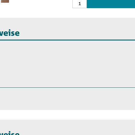
weise
weise