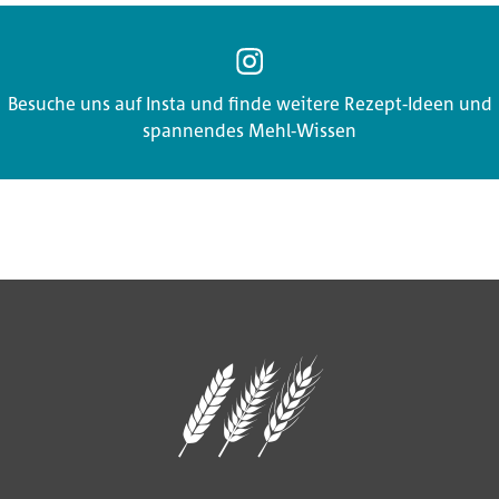
goldbraun ist, Brötchen ca. 15 – 20 Minuten und beim Klopfen
gnet.
 aus dem Ofen nehmen, abkühlen lassen und geniessen.
Besuche uns auf Insta und finde weitere Rezept-Ideen und
spannendes Mehl-Wissen
gnet.