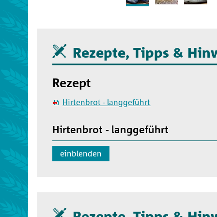
Rezepte, Tipps & Hin
Rezept
Hirtenbrot - langgeführt
Hirtenbrot - langgeführt
Vor- und Zubereitung: 30 min
einblenden
Stockgare: 30min
Kühlschrank: 10 - 12h
Stückgare (Gärkorb): 50 min
Backen: 40 min
Rezepte, Tipps & Hin