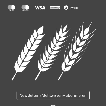
Verarbeitung von Dinkelteigen (
siehe Tipp
).
Gutes Gelingen!
Verwendungshinweis
Mehl und Teig ist nicht zum Rohverzehr geeignet.
Newsletter «Mehlwissen» abonnieren