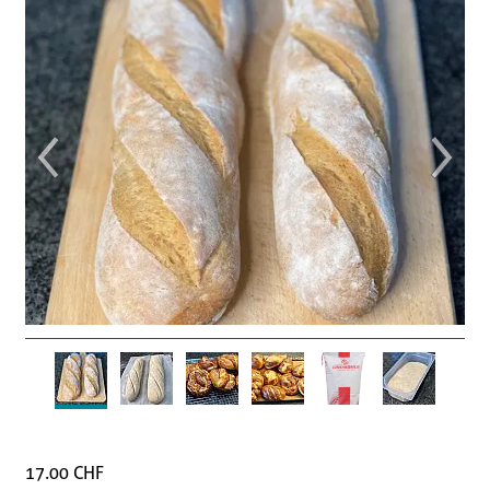
Geheimrezepte
Geheimtipps
Unsere Kleinpackungen im Privatverkauf
Kontakt
AGB
Impressum
Datenschutz
17.00 CHF