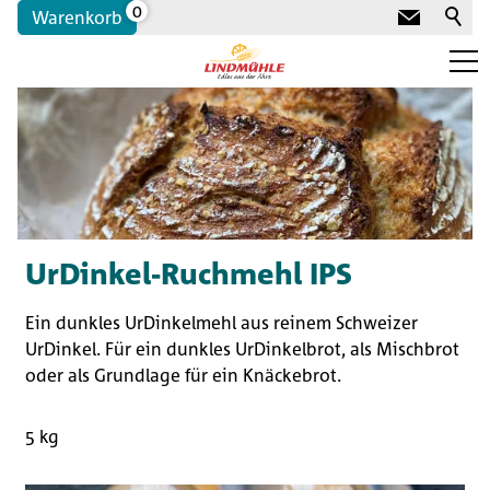
0
Warenkorb
Portrait
Für Bäcker:innen
Sortiment für Bäckereien
UrDinkel-Ruchmehl IPS
Label und Qualitäten
Ein dunkles UrDinkelmehl aus reinem Schweizer
UrDinkel. Für ein dunkles UrDinkelbrot, als Mischbrot
Für Freizeit-Bäcker:innen
oder als Grundlage für ein Knäckebrot.
Freizeitbackshop
5 kg
Freizeitbackshop Login