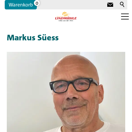
0
Warenkorb
Portrait
Markus Süess
Für Bäcker:innen
Sortiment für Bäckereien
Label und Qualitäten
Für Freizeit-Bäcker:innen
Kontakt